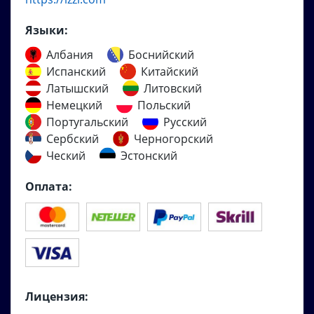
Языки:
Албания
Боснийский
Испанский
Китайский
Латышский
Литовский
Немецкий
Польский
Португальский
Русский
Сербский
Черногорский
Ческий
Эстонский
Оплата:
Лицензия: