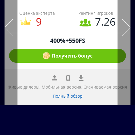
Оценка эксперта
Рейтинг игроков
9
7.26
400%+550FS
Получить бонус
Живые дилеры, Мобильная версия, Скачиваемая версия
Полный обзор