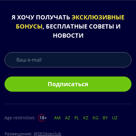
Я ХОЧУ ПОЛУЧАТЬ
ЭКСКЛЮЗИВНЫЕ
БОНУСЫ
, БЕСПЛАТНЫЕ СОВЕТЫ И
НОВОСТИ
Подписаться
Age restriction:
18+
AM
AZ
PL
KZ
KG
BY
UZ
Размещение:
@SEOtopclub