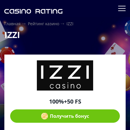
Главная
Рейтинг казино
IZZI
IZZI
100%+50 FS
Получить бонус