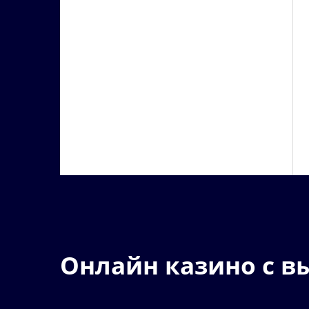
Онлайн казино с 