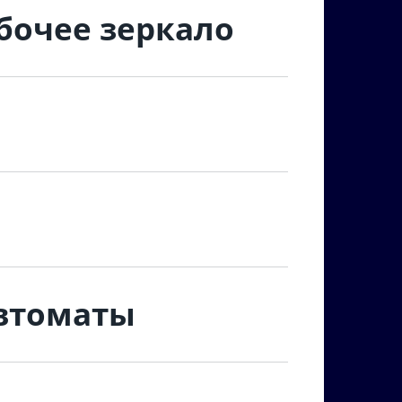
абочее зеркало
автоматы