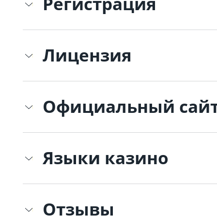
Регистрация
Лицензия
Официальный сайт
Языки казино
Отзывы