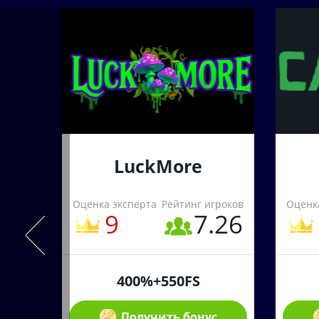
LuckMore
гроков
Оценка эксперта
Рейтинг игроков
Оценк
.63
9
7.26
400%+550FS
с
Получить бонус