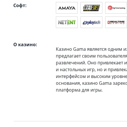
Софт:
О казино:
Казино Gama является одним и
предлагает своим пользователя
развлечений. Оно привлекает и
и настольных игр, но и привл
интерфейсом и высоким уровне
основания, казино Gama зарек
платформа для игры.