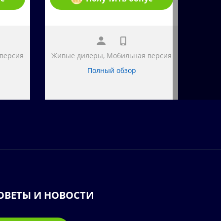
Живые
версия
Живые дилеры, Мобильная версия
Полный обзор
СОВЕТЫ И НОВОСТИ