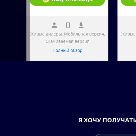
ерсия,
Живые дилеры, Мобильная версия,
Живые 
Скачиваемая версия
Полный обзор
Я ХОЧУ ПОЛУЧАТ