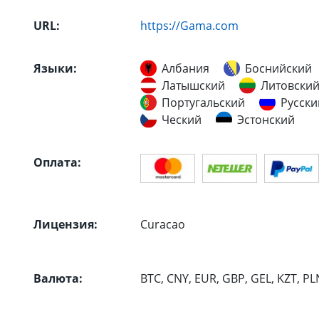
URL:
https://Gama.com
Языки:
Албания
Боснийский
Латышский
Литовски
Португальский
Русски
Ческий
Эстонский
Оплата:
Лицензия:
Curacao
Валюта:
BTC, CNY, EUR, GBP, GEL, KZT, P