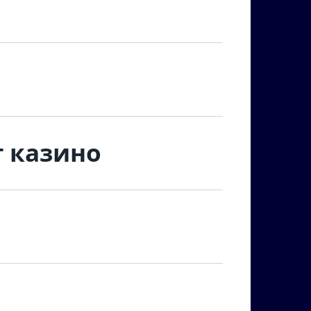
 казино